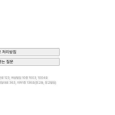
 처리방침
묻는 질문
 123, 여삼빌딩 10층 1003, 1004호
일대로 363, 지하1층 136호(장교동, 장교빌딩)