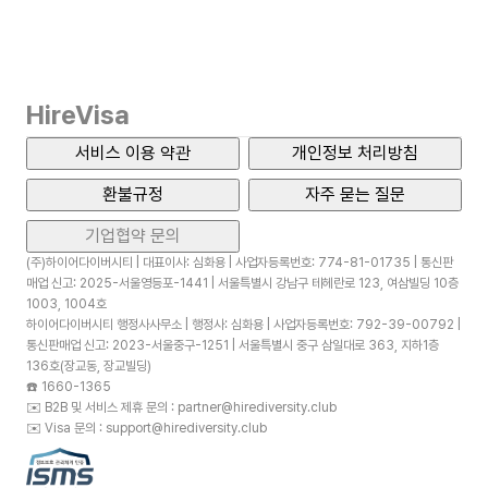
HireVisa
서비스 이용 약관
개인정보 처리방침
환불규정
자주 묻는 질문
기업협약 문의
(주)하이어다이버시티 | 대표이사: 심화용 | 사업자등록번호: 774-81-01735 | 통신판
매업 신고: 2025-서울영등포-1441 | 서울특별시 강남구 테헤란로 123, 여삼빌딩 10층
1003, 1004호
하이어다이버시티 행정사사무소 | 행정사: 심화용 | 사업자등록번호: 792-39-00792 |
통신판매업 신고: 2023-서울중구-1251 | 서울특별시 중구 삼일대로 363, 지하1층
136호(장교동, 장교빌딩)
☎️
1660-1365
✉️
B2B 및 서비스 제휴 문의 : partner@hirediversity.club
✉️
Visa 문의 : support@hirediversity.club