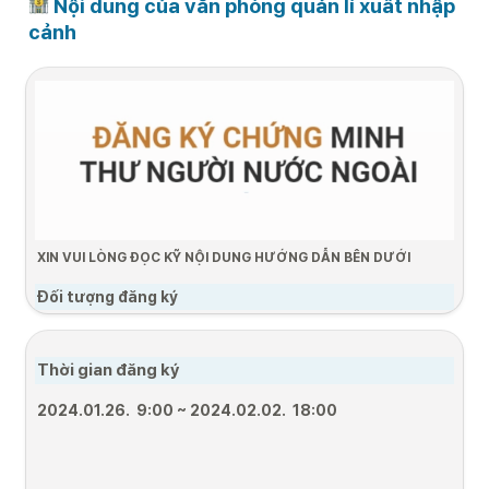
 Nội dung của văn phòng quản lí xuất nhập 
cảnh
XIN VUI LÒNG ĐỌC KỸ NỘI DUNG HƯỚNG DẪN BÊN DƯỚI
Đối tượng đăng ký
•
Chỉ dành cho những bạn có visa D2 (Ngoài trừ D-2-5)
•
Đối tượng đăng kí: Trong vòng 90 ngày kể từ ngày nhập cảnh
Thời gian đăng ký 
Quy trình đăng ký
2024.01.26
.
  9:00 ~ 2024.02.02.  18:00