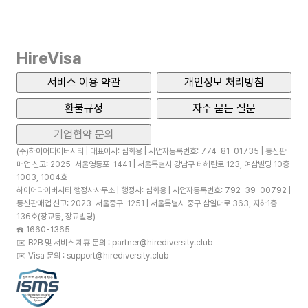
HireVisa
서비스 이용 약관
개인정보 처리방침
환불규정
자주 묻는 질문
기업협약 문의
(주)하이어다이버시티 | 대표이사: 심화용 | 사업자등록번호: 774-81-01735 | 통신판
매업 신고: 2025-서울영등포-1441 | 서울특별시 강남구 테헤란로 123, 여삼빌딩 10층
1003, 1004호
하이어다이버시티 행정사사무소 | 행정사: 심화용 | 사업자등록번호: 792-39-00792 |
통신판매업 신고: 2023-서울중구-1251 | 서울특별시 중구 삼일대로 363, 지하1층
136호(장교동, 장교빌딩)
☎️
1660-1365
✉️
B2B 및 서비스 제휴 문의 : partner@hirediversity.club
✉️
Visa 문의 : support@hirediversity.club