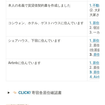
本人の名義で賃貸借契約書を作成しました
1. 不動産
(2. 大家
大家さん
コシウォン、ホテル、ゲストハウスに住んでいます
1. 居住提
2. 宿泊施
3. 一カ
シェアハウス、下宿に住んでいます
1. 居住提
2. 居住
(住居提
3. 
居住地提
Airbnbに住んでいます
1. 居住
2. 居住
3. 
居住地提
4. Airb
CLICK! 
寄宿舎居住確認書