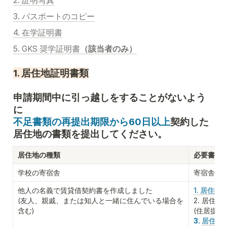
2. 証明写真
3. パスポートのコピー
4. 在学証明書
5. GKS 奨学証明書
（該当者のみ）
1. 居住地証明書類
申請期間中に引っ越しをすることがないよう
不足書類の再提出期限から60日以上
契約した
居住地の書類を提出してください。
居住地の種類
必要書類
学校の寄宿舎
寄宿舎居住
他人の名義で賃貸借契約書を作成しました

1. 居住
(友人、親戚、または知人と一緒に住んでいる場合を
2. 居住
含む)
(住居提
3. 
居住地提