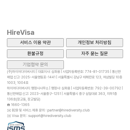
HireVisa
서비스 이용 약관
개인정보 처리방침
환불규정
자주 묻는 질문
기업협약 문의
(주)하이어다이버시티 | 대표이사: 심화용 | 사업자등록번호: 774-81-01735 | 통신판
매업 신고: 2025-서울영등포-1441 | 서울특별시 강남구 테헤란로 123, 여삼빌딩 10층
1003, 1004호
하이어다이버시티 행정사사무소 | 행정사: 심화용 | 사업자등록번호: 792-39-00792 |
통신판매업 신고: 2023-서울중구-1251 | 서울특별시 중구 삼일대로 363, 지하1층
136호(장교동, 장교빌딩)
☎️
1660-1365
✉️
B2B 및 서비스 제휴 문의 : partner@hirediversity.club
✉️
Visa 문의 : support@hirediversity.club