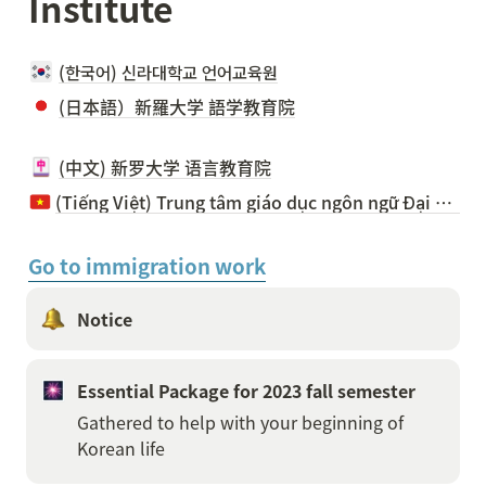
Institute
(한국어) 신라대학교 언어교육원
(日本語）新羅大学 語学教育院
(中文) 新罗大学 语言教育院
(Tiếng Việt) Trung tâm giáo dục ngôn ngữ Đại học Silla
Go to immigration work
Notice 
Essential Package for 2023 fall semester
Gathered to help with your beginning of 
Korean life