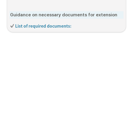
Guidance on necessary documents for extension
 List of required documents:
Please check below for specific examples and guidelines.