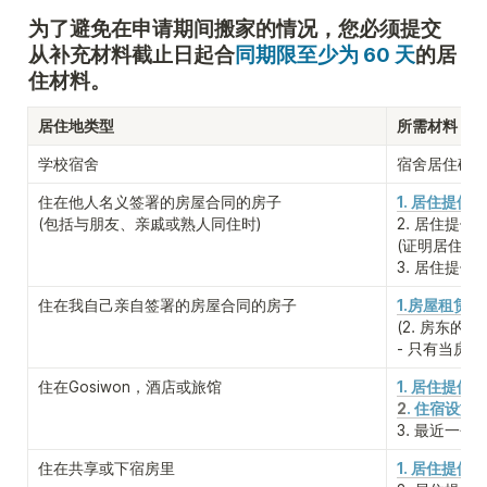
为了避免在申请期间搬家的情况，您必须提交
从补充材料截止日起合
同期限至少为 60 天
的居
住材料。
居住地类型
所需材料
学校宿舍
宿舍居住确
住在他人名义签署的房屋合同的房子

1. 居住提供确
(包括与朋友、亲戚或熟人同住时)
2. 居住提供
(证明居住提
3. 居住提供
住在我自己亲自签署的房屋合同的房子
1.房屋租赁合
(2. 房东的
事
- 只有当房
住在Gosiwon，酒店或旅馆
1. 居住提供确
2
. 住宿设施
3. 最近一个
住在共享或下宿房里
1. 居住提供