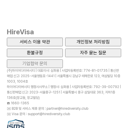
HireVisa
서비스 이용 약관
개인정보 처리방침
환불규정
자주 묻는 질문
기업협약 문의
(주)하이어다이버시티 | 대표이사: 심화용 | 사업자등록번호: 774-81-01735 | 통신판
매업 신고: 2025-서울영등포-1441 | 서울특별시 강남구 테헤란로 123, 여삼빌딩 10층
1003, 1004호
하이어다이버시티 행정사사무소 | 행정사: 심화용 | 사업자등록번호: 792-39-00792 |
통신판매업 신고: 2023-서울중구-1251 | 서울특별시 중구 삼일대로 363, 지하1층
136호(장교동, 장교빌딩)
☎️
1660-1365
✉️
B2B 및 서비스 제휴 문의 : partner@hirediversity.club
✉️
Visa 문의 : support@hirediversity.club