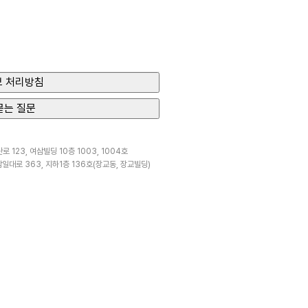
 처리방침
묻는 질문
 123, 여삼빌딩 10층 1003, 1004호
일대로 363, 지하1층 136호(장교동, 장교빌딩)