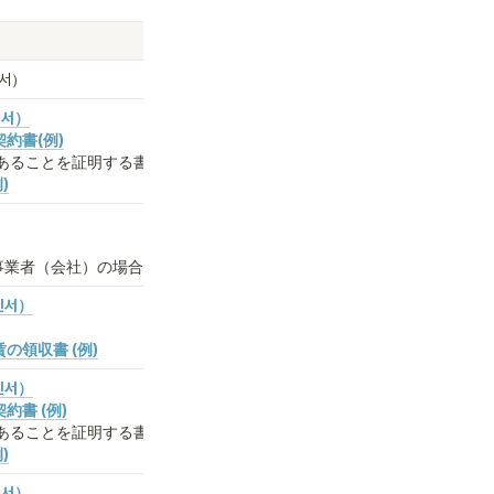
서）
인서）
約書(例)
あることを証明する書類)
)
業者（会社）の場合のみ)
인서）
賃の領収書 (例)
인서）
約書 (例)
あることを証明する書類)
)
인서）