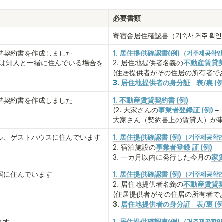
必要書類
寄宿舎居住確認書（기숙사 거주 확인
借契約書を作成しました

1. 居住提供確認書(例)（거주제공확
たは知人と一緒に住んでいる場合を
2. 居住地提供者名義の
不動産賃貸契
(住居提供者がその住居の所有者で
3. 
居住地提供者の身分証　表/裏 (例
借契約書を作成しました
1. 不動産賃貸契約書 (例)
(2. 大家さんの
事業者登録証 (例)
大家さん（契約書上の賃貸人）が事
ル、ゲストハウスに住んでいます
1. 居住提供確認書 (例)（거주제공확
2. 宿泊施設の
事業者登録 証 
(例)
3. 一カ月以内に発行した今月の
家
宿に住んでいます
1. 居住提供確認書 (例)（거주제공확
2. 居住地提供者名義の
不動産賃貸契
(住居提供者がその住居の所有者で
3. 
居住地提供者の身分証　表/裏 (例
ます
1. 居住提供確認書(例)（거주제공확