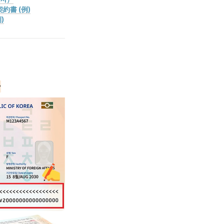
約書 (例)
)
ー