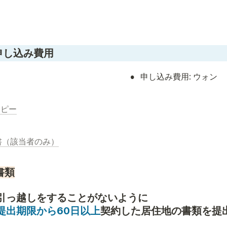
 申し込み費用
•
申し込み費用: ウォン
コピー
証明書（該当者のみ）
書類
提出期限から60日以上
契約した居住地の書類を提