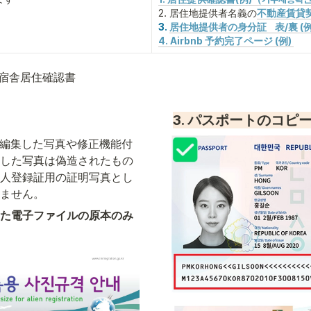
2. 居住地提供者名義の
不動産賃貸契
3. 
居住地提供者の身分証　表/裏 (例
4. Airbnb 予約完了ページ (例) 
宿舎居住確認書
3. パスポートのコピ
等にて編集した写真や修正機能付
した写真は偽造されたもの
人登録証用の証明写真とし
ません。
た電子ファイルの原本のみ