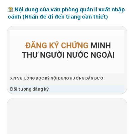
 Nội dung của văn phòng quản lí xuất nhập 
cảnh (Nhấn để đi đến trang cần thiết)
XIN VUI LÒNG ĐỌC KỸ NỘI DUNG HƯỚNG DẪN DƯỚI
Đối tượng đăng ký
•
Chỉ những người có thị thực D-4-1 mới có thể nộp đơn.
•
Đối tượng đăng kí: Trong vòng 90 ngày kể từ ngày nhập cảnh
Quá trình đăng ký
1. Chuẩn bị hồ 
2. Thời gian đăng 
3. Nộp hồ sơ bổ 
sơ
ký
sung
