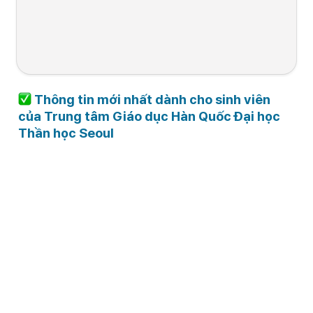
(Chỉ những trườn
hợp bị yêu cầu mớ
cần bổ sung hồ s
Các hồ sơ cần 
2025.12.08. 9:00 ~ 
~ 
2025.12.17. 
chuẩn bị
2025.12.12. 18:00
18:00
Thông tin mới nhất dành cho sinh viên 
của Trung tâm Giáo dục Hàn Quốc Đại học 
Thần học Seoul