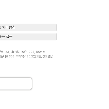
 처리방침
묻는 질문
 123, 여삼빌딩 10층 1003, 1004호
일대로 363, 지하1층 136호(장교동, 장교빌딩)