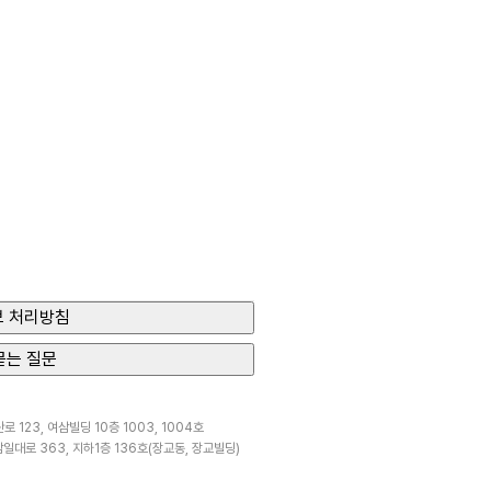
 처리방침
묻는 질문
 123, 여삼빌딩 10층 1003, 1004호
일대로 363, 지하1층 136호(장교동, 장교빌딩)