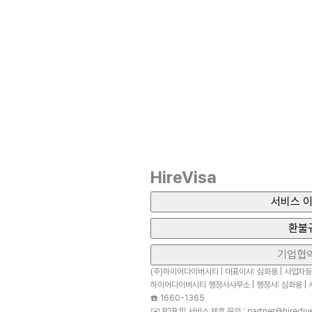
HireVisa
서비스 이
환불
기업협
(주)하이어다이버시티 | 대표이사: 심화용 | 사업자등록
하이어다이버시티 행정사사무소 | 행정사: 심화용 | 사
☎️
1660-1365
✉️
B2B 및 서비스 제휴 문의 : partner@hirediver