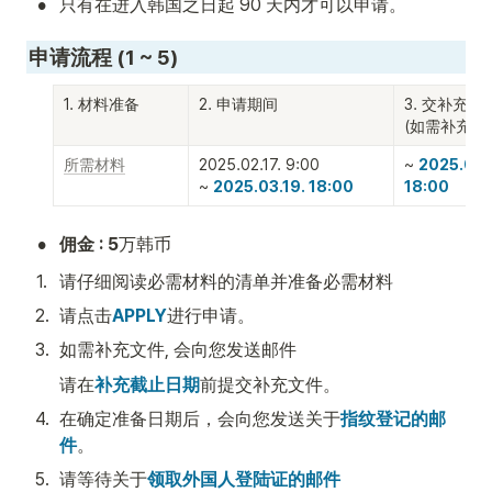
•
只有在进入韩国之日起 90 天内才可以申请。
申请流程 (1 ~ 5)
1. 材料准备
2. 申请期间
3. 交补充文件
(如需补充文
所需材料
2025.02.17. 9:00

~ 
2025.03.2
~ 
2025.03.19. 18:00
18:00
•
佣金 : 5
万韩币
1
.
请仔细阅读必需材料的清单并准备必需材料
2
.
请点击
APPLY
进行申请。
3
.
如需补充文件, 会向您发送邮件
请在
补充截止日期
前提交补充文件。
4
.
在确定准备日期后，会向您发送关于
指纹登记的邮
件
。
5
.
请等待关于
领取外国人登陆证的邮件