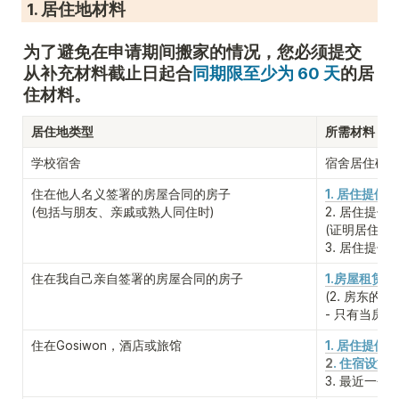
 1. 居住地材料
为了避免在申请期间搬家的情况，您必须提交
从补充材料截止日起合
同期限至少为 60 天
的居
住材料。
居住地类型
所需材料
学校宿舍
宿舍居住确
住在他人名义签署的房屋合同的房子

1. 居住提供确
(包括与朋友、亲戚或熟人同住时)
2. 居住提供
(证明居住提
3. 居住提供
住在我自己亲自签署的房屋合同的房子
1.房屋租赁合
(2. 房东的
事
- 只有当房
住在Gosiwon，酒店或旅馆
1. 居住提供确
2
. 住宿设施
3. 最近一个