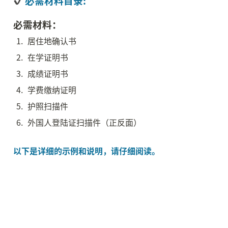
 必需材料目录:
必需材料：
1
.
居住地确认书
2
.
在学证明书
3
.
成绩证明书
4
.
学费缴纳证明
5
.
护照扫描件
6
.
外国人登陆证扫描件（正反面）

以下是详细的示例和说明，请仔细阅读。