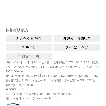
HireVisa
서비스 이용 약관
개인정보 처리방침
환불규정
자주 묻는 질문
기업협약 문의
(주)하이어다이버시티 | 대표이사: 심화용 | 사업자등록번호: 774-81-01735 | 통신판
매업 신고: 2025-서울영등포-1441 | 서울특별시 강남구 테헤란로 123, 여삼빌딩 10층
1003, 1004호
하이어다이버시티 행정사사무소 | 행정사: 심화용 | 사업자등록번호: 792-39-00792 |
통신판매업 신고: 2023-서울중구-1251 | 서울특별시 중구 삼일대로 363, 지하1층
136호(장교동, 장교빌딩)
☎️
1660-1365
✉️
B2B 및 서비스 제휴 문의 : partner@hirediversity.club
✉️
Visa 문의 : support@hirediversity.club