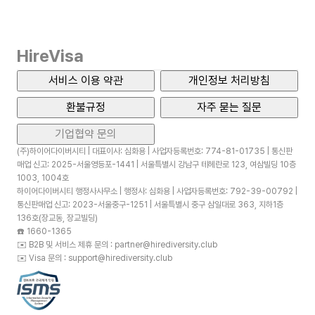
HireVisa
서비스 이용 약관
개인정보 처리방침
환불규정
자주 묻는 질문
기업협약 문의
(주)하이어다이버시티 | 대표이사: 심화용 | 사업자등록번호: 774-81-01735 | 통신판
매업 신고: 2025-서울영등포-1441 | 서울특별시 강남구 테헤란로 123, 여삼빌딩 10층
1003, 1004호
하이어다이버시티 행정사사무소 | 행정사: 심화용 | 사업자등록번호: 792-39-00792 |
통신판매업 신고: 2023-서울중구-1251 | 서울특별시 중구 삼일대로 363, 지하1층
136호(장교동, 장교빌딩)
☎️
1660-1365
✉️
B2B 및 서비스 제휴 문의 : partner@hirediversity.club
✉️
Visa 문의 : support@hirediversity.club