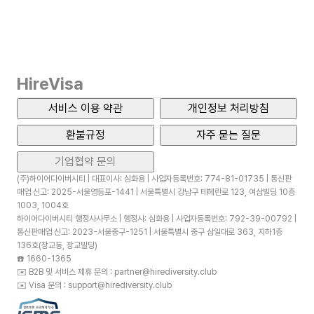
HireVisa
서비스 이용 약관
개인정보 처리방침
환불규정
자주 묻는 질문
기업협약 문의
(주)하이어다이버시티 | 대표이사: 심화용 | 사업자등록번호: 774-81-01735 | 통신판
매업 신고: 2025-서울영등포-1441 | 서울특별시 강남구 테헤란로 123, 여삼빌딩 10층
1003, 1004호
하이어다이버시티 행정사사무소 | 행정사: 심화용 | 사업자등록번호: 792-39-00792 |
통신판매업 신고: 2023-서울중구-1251 | 서울특별시 중구 삼일대로 363, 지하1층
136호(장교동, 장교빌딩)
☎️
1660-1365
✉️
B2B 및 서비스 제휴 문의 : partner@hirediversity.club
✉️
Visa 문의 : support@hirediversity.club