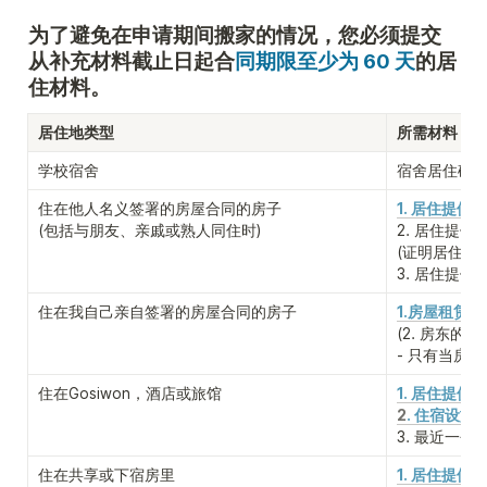
为了避免在申请期间搬家的情况，您必须提交
从补充材料截止日起合
同期限至少为 60 天
的居
住材料。
居住地类型
所需材料
学校宿舍
宿舍居住确
住在他人名义签署的房屋合同的房子

1. 居住提供确
(包括与朋友、亲戚或熟人同住时)
2. 居住提供
(证明居住提
3. 居住提供
住在我自己亲自签署的房屋合同的房子
1.房屋租赁合
(2. 房东的
事
- 只有当房
住在Gosiwon，酒店或旅馆
1. 居住提供确
2
. 住宿设施
3. 最近一个
住在共享或下宿房里
1. 居住提供