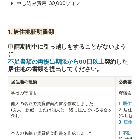
•
申し込み費用: 30,000ウォン
1. 居住地証明書類
申請期間中に引っ越しをすることがないよう
不足書類の再提出期限から60日以上
契約した
居住地の書類を提出してください。
居住地の種類
必要書類
学校の寄宿舎
寄宿舎居住
他人の名義で賃貸借契約書を作成しました

1. 居住
(友人、親戚、または知人と一緒に住んでいる場合を
2. 居住
含む)
(住居提
3. 
居住地提
本人の名義で賃貸借契約書を作成しました
1. 不動産