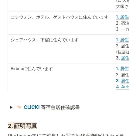
(2. 大家
大家さん
コシウォン、ホテル、ゲストハウスに住んでいます
1. 居住提
2. 宿泊施
3. 一カ
シェアハウス、下宿に住んでいます
1. 居住提
2. 居住
(住居提
3. 
居住地提
Airbnbに住んでいます
1. 居住
2. 居住
3. 
居住地提
4. Airb
CLICK! 
寄宿舎居住確認書
2. 証明写真
Photoshop等にて編集した写真や修正機能付きカメラ