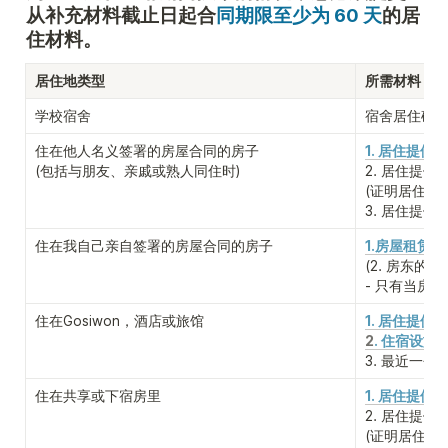
从补充材料截止日起合
同期限至少为 60 天
的居
住材料。
居住地类型
所需材料
学校宿舍
宿舍居住确
住在他人名义签署的房屋合同的房子

1. 居住提供确
(包括与朋友、亲戚或熟人同住时)
2. 居住提供
(证明居住提
3. 居住提供
住在我自己亲自签署的房屋合同的房子
1.房屋租赁合
(2. 房东的
事
- 只有当房
住在Gosiwon，酒店或旅馆
1. 居住提供确
2
. 住宿设施
3. 最近一个
住在共享或下宿房里
1. 居住提供
2. 居住提供
(证明居住提