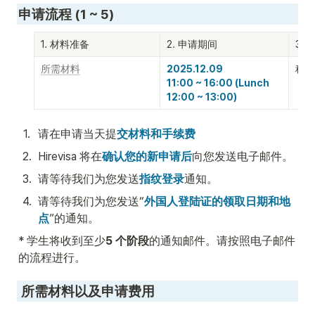
申请流程 (1 ~ 5)
1. 材料准备
2. 申请期间
3.
所需材料
2025.12.09 

稍后
11:00 ~ 16:00 (Lunch 
12:00 ~ 13:00)
1
.
请在申请当天提
交材料和手续费
2
.
Hirevisa 将在
确认您的新申请后
向您发送电子邮件。
3
.
请等待我们为您发送
指纹登录
通知。
4
.
请等待我们为您发送“
外国人登陆证的领取日期和地
点
”的通知。
* 学生将收到至少
5 个阶段
的通知邮件。请按照电子邮件
的流程进行。
 所需材料以及申请费用