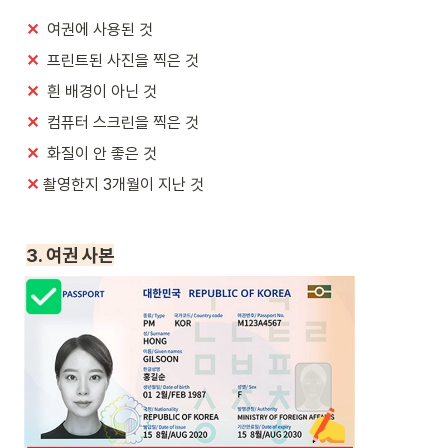
✕
  여권에 사용된 것
✕
  프린트된 사진을 찍은 것
✕
  흰 배경이 아닌 것
✕
  컴퓨터 스크린을 찍은 것
✕
  화질이 안 좋은 것
✕ 
촬영한지 3개월이 지난 것
3. 여권 사본