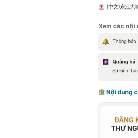
(中文)东江大
Xem các nội 
Thông báo
Quảng bá
Sự kiện đặc
 Nội dung 