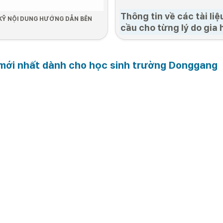
Thông tin về các tài liệ
 KỸ NỘI DUNG HƯỚNG DẪN BÊN 
cầu cho từng lý do gia 
ký
ững bạn có visa D2 (Ngoài trừ D-2-
 mới nhất dành cho học sinh trường Donggang
í: Trong vòng 90 ngày kể từ ngày 
ký
 Chuẩn bị hồ 
2. Thời gian 
3. Nộp hồ sơ bổ 
4. Lấy dấu
đăng ký
sung

(Chỉ những trường 
hợp bị yêu cầu mới 
cần bổ sung hồ sơ)
c hồ sơ cần 
2024.04.22. 
Bổ sung hồ sơ qua 
công bố s
uẩn bị
9:00 ~ 

online 
2024.04.25. 
18:00
Bổ sung hồ sơ 