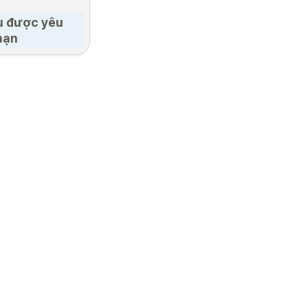
u được yêu 
hạn
 vân tay
5. Nhận thẻ đăng ký người 
nước ngoài
au
công bố sau