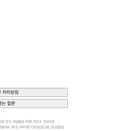
 처리방침
묻는 질문
 123, 여삼빌딩 10층 1003, 1004호
일대로 363, 지하1층 136호(장교동, 장교빌딩)