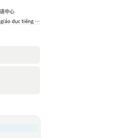
国语中心
(Tiếng Việt) Trung tâm giáo dục tiếng Hàn trường đại học Gangseo