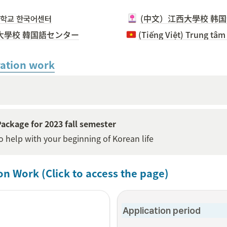
대학교 한국어센터
(中文）江西大學校 韩
大學校 韓国語センター
ration work
Package for 2023 fall semester
o help with your beginning of Korean life
on Work (Click to access the page)
Application period