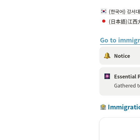
(한국어) 강서
(日本語)江西
Go to immig
Notice 
Essential 
Gathered t
 Immigrati