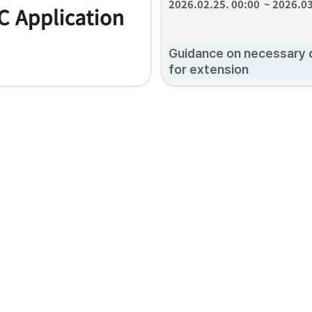
2026.02.25. 00:00  ~ 2026.0
Guidance on necessary 
for extension
 List of required documen
Please check below for specific ex
guidelines.