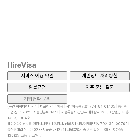
不足書類再提出の締め切り
までに必要書類を提出してください。
4
.
詳しい日程が決まり次第、
指紋登録のお知らせメール
をお送り致
します。
5
.
その後は外国人登録証受け取りのお知らせメールをお待ちくださ
い。
•
メールの案内に従って申請を進めてください。
注意事項
HireVisa
書類アップロードの際
서비스 이용 약관
개인정보 처리방침
•
書類はすべて写真を撮影したものではなく
スキャナーまたはスキ
ャンアプリでスキャンしたファイルのみ提出可能です。
환불규정
자주 묻는 질문
写真で撮影したもの、書類内容の識別が難しいものは出入国管理
事務所にて受付不可の対象になり得ますのでしっかりとスキャン
기업협약 문의
したファイルのみご提出ください。
(주)하이어다이버시티 | 대표이사: 심화용 | 사업자등록번호: 774-81-01735 | 통신판
無料のスキャンアプリ
매업 신고: 2025-서울영등포-1441 | 서울특별시 강남구 테헤란로 123, 여삼빌딩 10층
1003, 1004호
하이어다이버시티 행정사사무소 | 행정사: 심화용 | 사업자등록번호: 792-39-00792 |
통신판매업 신고: 2023-서울중구-1251 | 서울특별시 중구 삼일대로 363, 지하1층
136호(장교동, 장교빌딩)