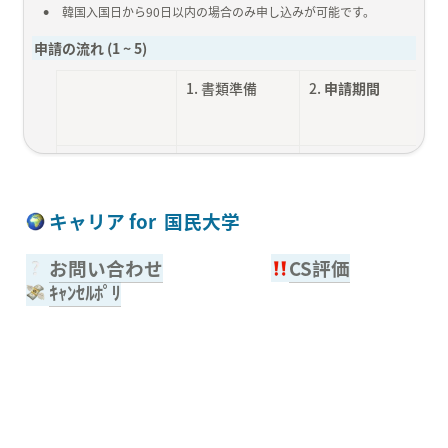
•
韓国入国日から90日以内の場合のみ申し込みが可能です。
申請の流れ (1 ~ 5)
1. 書類準備
2. 
申請期間
オフライン申請
必要書類
[1st period]

~ 25.09.07. 18:00

 キャリア for  国民大学
[2nd period]

お問い合わせ
CS評価
~ 25.09.19. 18:00
ｷｬﾝｾﾙﾎﾟﾘ
オフライン申請

必要書類
2025.09.08.

10:00~16:00 
1
.
必要書類のご案内をよくお読みの上お申し込みください。
2
.
APPLY
 ボタンを押して申請してください。
3
.
書類の再提出が必要な場合メールにお知らせ致します。