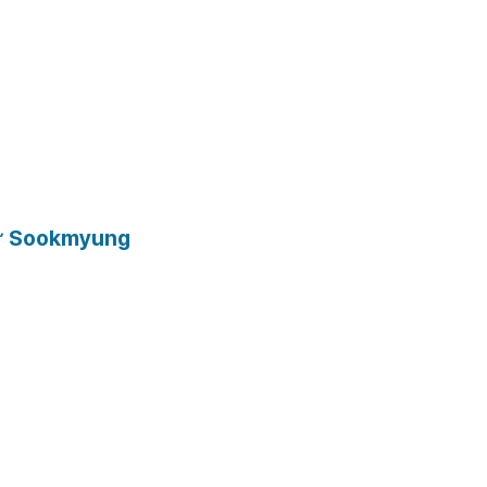
nữ Sookmyung
5. Nhận thẻ 
ay
đăng ký người 
nước ngoài