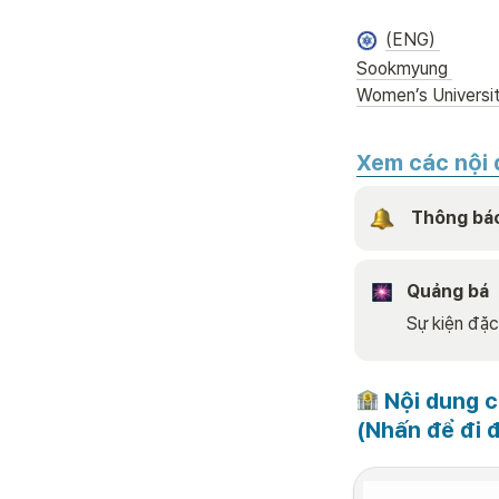
(ENG) 
Sookmyung 
Women’s Universi
Xem các nội 
 Thông bá
Quảng bá
Sự kiện đặc
 Nội dung c
(Nhấn để đi đ