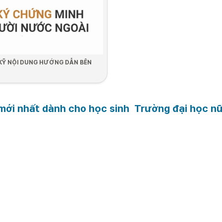
 KỸ NỘI DUNG HƯỚNG DẪN BÊN 
ký
ững bạn có visa D2 (Ngoài trừ D-2-
 mới nhất dành cho học sinh  Trường đại học 
í: Trong vòng 90 ngày kể từ ngày 
ký
 Chuẩn bị hồ 
2. Thời gian 
3. Nộp hồ sơ bổ 
4. Đăng ký 
đăng ký
sung

dấu vân t
(Chỉ những trường 
hợp bị yêu cầu mới 
cần bổ sung hồ sơ)