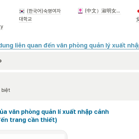
(中文）淑明女子大学
(한국어)숙명여자
대학교
ty
dung liên quan đến văn phòng quản lý xuất nhậ
o
 biệt
ủa văn phòng quản lí xuất nhập cảnh 

ến trang cần thiết)