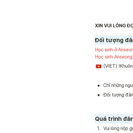
XIN VUI LÒNG 
Đối tượng đă
Học sinh ở Anseo
Học sinh Anseong 
(VIET) !Khuôn
•
Chỉ những ngư
•
Đối tượng đăn
Quá trình đăn
1
.
Vui lòng nộp g