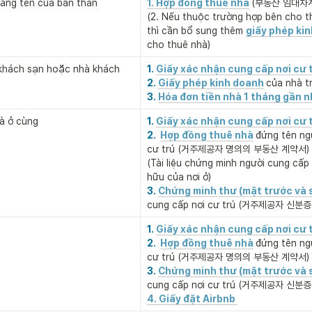
ằng tên của bản thân

1. Hợp đồng thuê nhà
(부동산 임대차계
(2. Nếu thuộc trường hợp bên cho th
thì cần bổ sung thêm 
giấy phép ki
cho thuê nhà)
khách sạn hoặc nhà khách
1. 
Giấy xác nhận cung cấp nơi cư 
2. 
Giấy phép kinh doanh
của nhà 
3. 
Hóa đơn tiền nhà 1 tháng gần n
à ở cùng
1. 
Giấy xác nhận cung cấp nơi cư 
2.  
Hợp đồng thuê nhà
đứng tên ngư
cư trú (거주제공자 명의의 부동산 계약서)

(Tài liệu chứng minh người cung cấp 
hữu của nơi ở)
3. 
Chứng minh thư (mặt trước và 
cung cấp nơi cư trú (거주제공자 신분
1. 
Giấy xác nhận cung cấp nơi cư 
2.  
Hợp đồng thuê nhà
đứng tên ngư
cư trú (거주제공자 명의의 부동산 계약서)
3. 
Chứng minh thư (mặt trước và 
cung cấp nơi cư trú (거주제공자 신분
4. Giấy đặt Airbnb