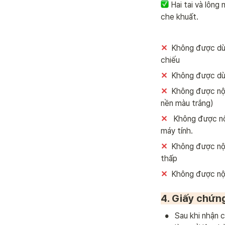
 Hai tai và lông 
che khuất.
✕
  Không được dù
chiếu
✕
  Không được dùn
✕
  Không được nộp
nền màu trắng)
✕
   Không được nộ
máy tính.
✕
  Không được nộ
thấp
✕ 
 Không được nộ
4. Giấy chứn
•
Sau khi nhận c