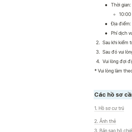
•
Thời gian: 
◦
10:00 
•
Địa điểm: 
•
Phí dịch v
2
.
Sau khi kiểm t
3
.
Sau đó vui lòn
4
.
Vui lòng đợi đ
* Vui lòng làm th
Các hồ sơ cần
1. Hồ sơ cư trú
2. Ảnh thẻ
3. Bản sao hộ chi