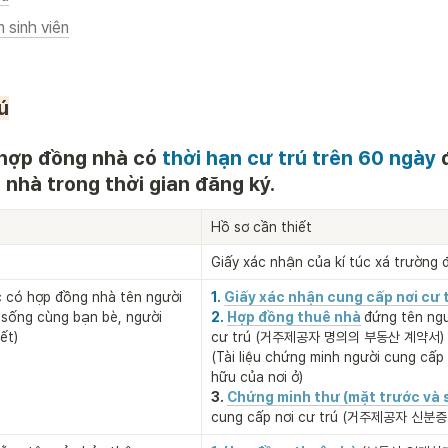
 sinh viên
ú
hợp đồng nhà có 
thời hạn cư trú trên 60 ngày
 
nhà trong thời gian đăng ký.
Hồ sơ cần thiết
Giấy xác nhận của kí túc xá trường 
 có hợp đồng nhà tên người 
1. 
Giấy xác nhận cung cấp nơi cư 
sống cùng bạn bè, người 
2. 
Hợp đồng thuê nhà
đứng tên ngư
ết)
cư trú (거주제공자 명의의 부동산 계약서)

(Tài liệu chứng minh người cung cấp 
hữu của nơi ở)
3.
Chứng minh thư (mặt trước và 
cung cấp nơi cư trú (거주제공자 신분