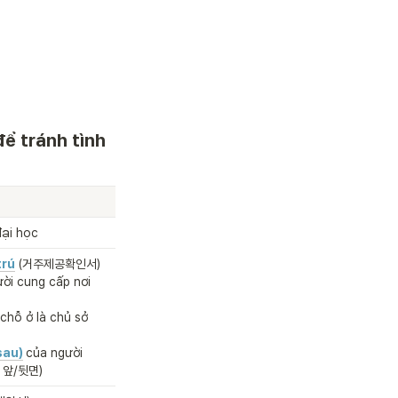
để tránh tình 
đại học
trú
(거주제공확인서)
ời cung cấp nơi 
chỗ ở là chủ sở 
sau)
của người 
증 앞/뒷면)