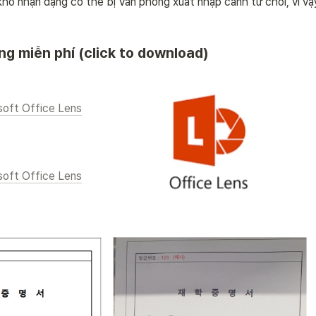
hó nhận dạng có thể bị Văn phòng xuất nhập cảnh từ chối, vì vậy 
g miễn phí (click to download)
soft Office Lens
soft Office Lens