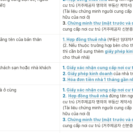
ết)
cư trú (거주제공자 명의의 부동산 계약서)

(Tài liệu chứng minh người cung cấp 
hữu của nơi ở)
3.
Chứng minh thư (mặt trước và 
cung cấp nơi cư trú (거주제공자 신분
ằng tên của bản thân

1. Hợp đồng thuê nhà
(부동산 임대차계
(2. Nếu thuộc trường hợp bên cho th
thì cần bổ sung thêm 
giấy phép ki
cho thuê nhà)
khách sạn hoặc nhà khách
1. 
Giấy xác nhận cung cấp nơi cư 
2. 
Giấy phép kinh doanh
của nhà 
3. 
Hóa đơn tiền nhà 1 tháng gần n
à ở cùng
1. 
Giấy xác nhận cung cấp nơi cư 
2.  
Hợp đồng thuê nhà
đứng tên ngư
cư trú (거주제공자 명의의 부동산 계약서)

(Tài liệu chứng minh người cung cấp 
hữu của nơi ở)
3. 
Chứng minh thư (mặt trước và 
cung cấp nơi cư trú (거주제공자 신분