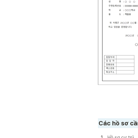
Các hồ sơ cần
1
.
Hồ sơ cư trú