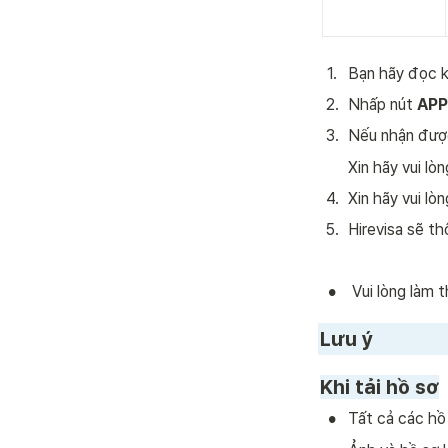
1
.
Bạn hãy đọc k
2
.
Nhấp nút 
APP
3
.
Nếu nhận được
Xin hãy vui lò
4
.
Xin hãy vui lò
5
.
Hirevisa sẽ th
•
 Vui lòng làm
Lưu ý
Khi tải hồ sơ
•
Tất cả các hồ