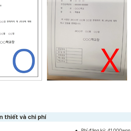
 thiết và chi phí
•
Phí đăng ký: 41,000won