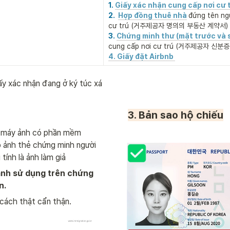
1. 
Giấy xác nhận cung cấp nơi cư 
2.  
Hợp đồng thuê nhà
đứng tên ngư
cư trú (거주제공자 명의의 부동산 계약서)
3. 
Chứng minh thư (mặt trước và 
cung cấp nơi cư trú (거주제공자 신분
4. Giấy đặt Airbnb
ấy xác nhận đang ở ký túc xá
3. Bản sao hộ chiếu
máy ảnh có phần mềm 
 ảnh thẻ chứng minh người 
 tính là ảnh làm giả
 ảnh sử dụng trên chứng 
n.
cách thật cẩn thận. 