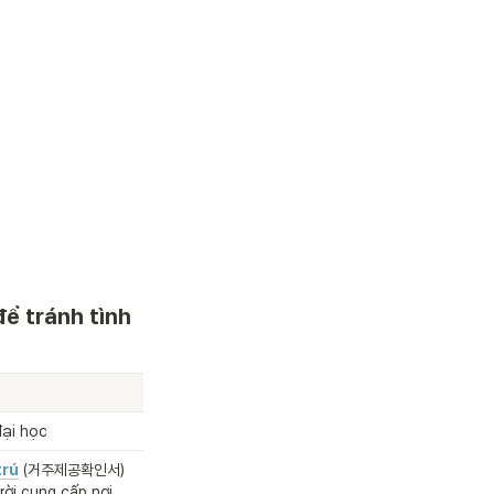
để tránh tình 
đại học
trú
(거주제공확인서)
ời cung cấp nơi 