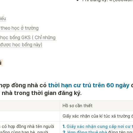
iếu
 theo học ở trường
 học bổng GKS ( Chỉ những 
 được học bổng này)
ú 
hợp đồng nhà có 
thời hạn cư trú trên 60 ngày
 
nhà trong thời gian đăng ký.
Hồ sơ cần thiết
Giấy xác nhận của kí túc xá trường 
 có hợp đồng nhà tên người 
1. 
Giấy xác nhận cung cấp nơi cư 
sống cùng bạn bè, người 
2. 
Hợp đồng thuê nhà
đứng tên ngư