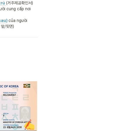
trú
(거주제공확인서)
ời cung cấp nơi 
sau)
của người 
증 앞/뒷면)