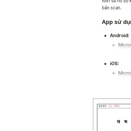
Ảnh và hồ sơ k
bản scan.
App sử dụn
•
Android:
◦
Micro
•
iOS:
◦
Micro