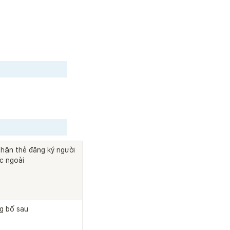
Nhận thẻ đăng ký người 
c ngoài
g bố sau