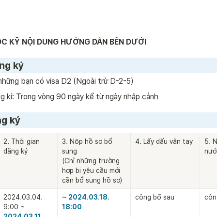
ĐỌC KỸ NỘI DUNG HƯỚNG DẪN BÊN DƯỚI
ng ký
những bạn có visa D2 (Ngoài trừ D-2-5)
g kí: Trong vòng 90 ngày kể từ ngày nhập cảnh
ng ký
2. Thời gian 
3. Nộp hồ sơ bổ 
4. Lấy dấu vân tay
5. 
đăng ký
sung

nướ
(Chỉ những trường 
hợp bị yêu cầu mới 
cần bổ sung hồ sơ)
2024.03.04. 
~ 
2024.03.18. 
công bố sau
côn
9:00 ~ 
18:00
2024.03.11. 