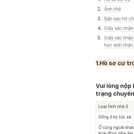
2
.
Ảnh thẻ
3
.
Bản sao hộ ch
4
.
Giấy xác nhận
5
.
Giấy xác nhận
học sinh nhận
1.Hồ sơ cư tr
Vui lòng nộp 
trạng chuyển 
Loại hình nhà ở
Sống ở ký túc xá
Ở cùng ngoài khác
khác(Bao gồm khi 