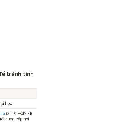
để tránh tình 
đại học
trú
(거주제공확인서)
ời cung cấp nơi 