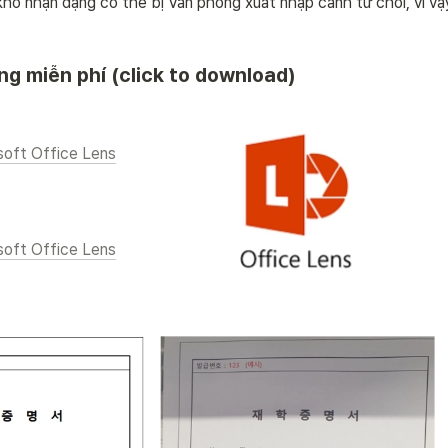
hó nhận dạng có thể bị Văn phòng xuất nhập cảnh từ chối, vì vậy 
g miễn phí (click to download)
soft Office Lens
soft Office Lens