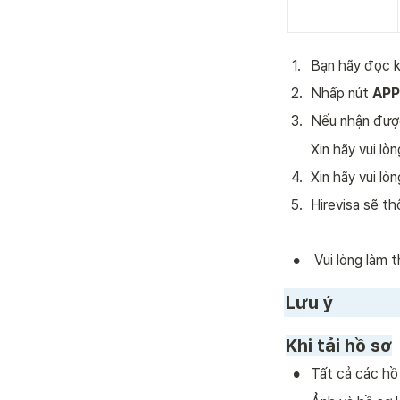
1
.
Bạn hãy đọc k
2
.
Nhấp nút 
APP
3
.
Nếu nhận được
Xin hãy vui lò
4
.
Xin hãy vui lò
5
.
Hirevisa sẽ th
•
 Vui lòng làm
Lưu ý
Khi tải hồ sơ
•
Tất cả các hồ