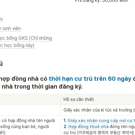
Phí đăng ký: 50,000 won
ếu
 sinh viên
học bổng GKS (Chỉ những 
ợc học bổng này)
ú
hợp đồng nhà có 
thời hạn cư trú trên 60 ngày
 
nhà trong thời gian đăng ký.
Hồ sơ cần thiết
Giấy xác nhận của kí túc xá trường 
 có hợp đồng nhà tên người 
1. 
Giấy xác nhận cung cấp nơi cư 
sống cùng bạn bè, người 
2. 
Hợp đồng thuê nhà
đứng tên ngư
ết)
cư trú (거주제공자 명의의 부동산 계약서)
