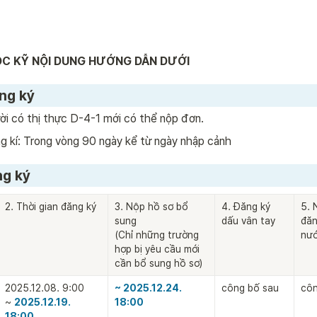
ĐỌC KỸ NỘI DUNG HƯỚNG DẪN DƯỚI
ng ký
ời có thị thực D-4-1 mới có thể nộp đơn.
g kí: Trong vòng 90 ngày kể từ ngày nhập cảnh
ng ký
2. Thời gian đăng ký
3. Nộp hồ sơ bổ 
4. Đăng ký 
5. 
sung

dấu vân tay
đăn
(Chỉ những trường 
nướ
hợp bị yêu cầu mới 
cần bổ sung hồ sơ)
2025.12.08. 9:00 

~ 2025.12.24. 
công bố sau
côn
~ 
2025.12.19. 
18:00
18:00