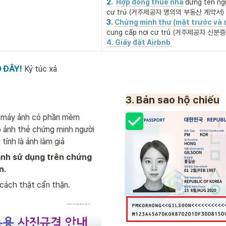
2.  
Hợp đồng thuê nhà
đứng tên ngư
cư trú (거주제공자 명의의 부동산 계약서)
3. 
Chứng minh thư (mặt trước và 
cung cấp nơi cư trú (거주제공자 신분
4. Giấy đặt Airbnb
 ĐÂY! 
Ký túc xá
3. Bản sao hộ chiếu
máy ảnh có phần mềm 
 ảnh thẻ chứng minh người 
 tính là ảnh làm giả
 ảnh sử dụng trên chứng 
n.
cách thật cẩn thận. 