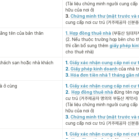
(Tài liệu chứng minh người cung cấp 
hữu của nơi ở)
3.
Chứng minh thư (mặt trước và 
cung cấp nơi cư trú (거주제공자 신분
ằng tên của bản thân

1. Hợp đồng thuê nhà
(부동산 임대차계
(2. Nếu thuộc trường hợp bên cho th
thì cần bổ sung thêm 
giấy phép ki
cho thuê nhà)
khách sạn hoặc nhà khách
1. 
Giấy xác nhận cung cấp nơi cư 
2. 
Giấy phép kinh doanh
của nhà 
3. 
Hóa đơn tiền nhà 1 tháng gần n
à ở cùng
1. 
Giấy xác nhận cung cấp nơi cư 
2.  
Hợp đồng thuê nhà
đứng tên ngư
cư trú (거주제공자 명의의 부동산 계약서)

(Tài liệu chứng minh người cung cấp 
hữu của nơi ở)
3. 
Chứng minh thư (mặt trước và 
cung cấp nơi cư trú (거주제공자 신분
1. 
Giấy xác nhận cung cấp nơi cư 