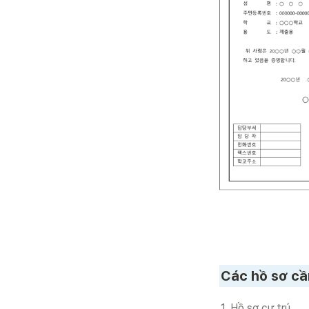
Các hồ sơ cần
1. Hồ sơ cư trú