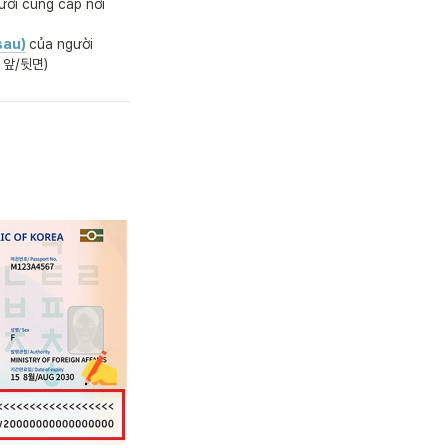
ời cung cấp nơi 
sau)
của người 
증 앞/뒷면)