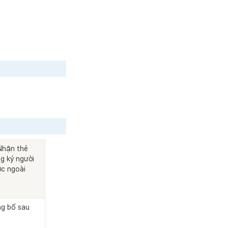
Nhận thẻ 
g ký người 
c ngoài
g bố sau