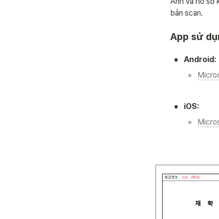
Ảnh và hồ sơ k
bản scan.
App sử dụn
•
Android:
◦
Micro
•
iOS:
◦
Micro