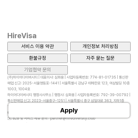
HireVisa
서비스 이용 약관
개인정보 처리방침
환불규정
자주 묻는 질문
기업협약 문의
(주)하이어다이버시티 | 대표이사: 심화용 | 사업자등록번호: 774-81-01735 | 통신판
매업 신고: 2025-서울영등포-1441 | 서울특별시 강남구 테헤란로 123, 여삼빌딩 10층
1003, 1004호
하이어다이버시티 행정사사무소 | 행정사: 심화용 | 사업자등록번호: 792-39-00792 |
통신판매업 신고: 2023-서울중구-1251 | 서울특별시 중구 삼일대로 363, 지하1층
136호(장교동, 장교빌딩)
Apply
☎️
1660-1365
✉️
B2B 및 서비스 제휴 문의 : partner@hirediversity.club
✉️
Visa 문의 : support@hirediversity.club