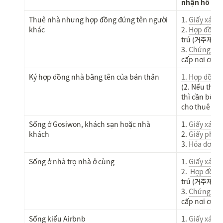
nhận hồ sơ 
Thuê nhà nhưng hợp đồng đứng tên người 
1. 
Giấy xác n
khác
2. 
Hợp đồng 
trú (거주제공
3. 
Chứng min
cấp nơi cư
Ký hợp đồng nhà bằng tên của bản thân
1. Hợp đồng
(2. Nếu thuộ
thì cần bổ s
cho thuê nh
Sống ở Gosiwon, khách sạn hoặc nhà 
1. 
Giấy xác n
khách
2. 
Giấy phép
3. 
Hóa đơn ti
Sống ở nhà trọ nhà ở cùng
1. 
Giấy xác n
2.  
Hợp đồng
trú (거주제공
3. 
Chứng min
cấp nơi cư
Sống kiểu Airbnb
1. 
Giấy xác n