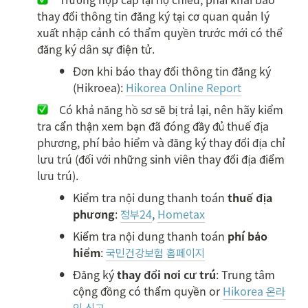
thay đổi thông tin đăng ký tại cơ quan quản lý 
xuất nhập cảnh có thẩm quyền trước mới có thể 
đăng ký dân sự điện tử.
•
Đơn khi báo thay đổi thông tin đăng ký 
(Hikroea): 
Hikorea Online Report
　Có khả năng hồ sơ sẽ bị trả lại, nên hãy kiểm 
tra cẩn thận xem bạn đã đóng đầy đủ thuế địa 
phương, phí bảo hiểm và đăng ký thay đổi địa chỉ 
lưu trú (đối với những sinh viên thay đổi địa điểm 
lưu trú).
•
Kiểm tra nội dung thanh toán 
thuế địa 
phương
: 
정부24
, 
Hometax
•
Kiểm tra nội dung thanh toán 
phí bảo 
hiểm
: 
국민건강보험 홈페이지
•
Đăng ký 
thay đổi nơi cư trú
: Trung tâm 
cộng đồng có thẩm quyền or 
Hikorea 온라
인 신고