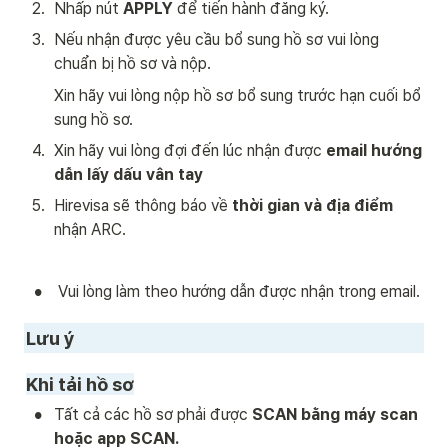
2
.
Nhấp nút 
APPLY 
để tiến hành đăng ký. 
3
.
Nếu nhận được yêu cầu bổ sung hồ sơ vui lòng 
chuẩn bị hồ sơ và nộp.
Xin hãy vui lòng nộp hồ sơ bổ sung trước hạn cuối bổ 
sung hồ sơ.
4
.
Xin hãy vui lòng đợi đến lúc nhận được 
email hướng 
dẫn lấy dấu vân tay
5
.
Hirevisa sẽ thông báo về 
thời gian và địa điểm
nhận ARC.  
•
 Vui lòng làm theo hướng dẫn được nhận trong email.
Lưu ý
Khi tải hồ sơ
•
Tất cả các hồ sơ phải được 
SCAN bằng máy scan 
hoặc app SCAN. 