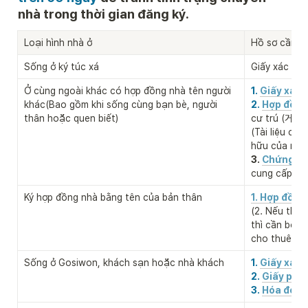
nhà trong thời gian đăng ký.
Loại hình nhà ở
Hồ sơ cần th
Sống ở ký túc xá
Giấy xác nhậ
Ở cùng ngoài khác có hợp đồng nhà tên người 
1. 
Giấy xác 
khác(Bao gồm khi sống cùng bạn bè, người 
2. 
Hợp đồng
thân hoặc quen biết)
cư trú (거
(Tài liệu ch
hữu của nơi 
3.
Chứng mi
cung cấp n
Ký hợp đồng nhà bằng tên của bản thân

1. Hợp đồng
(2. Nếu thuộ
thì cần bổ s
cho thuê nh
Sống ở Gosiwon, khách sạn hoặc nhà khách
1. 
Giấy xác 
2. 
Giấy phé
3. 
Hóa đơn t