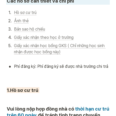
Các hồ sơ cần thiết và chi phí
1
.
Hồ sơ cư trú
2
.
Ảnh thẻ
3
.
Bản sao hộ chiếu
4
.
Giấy xác nhận theo học ở trường
5
.
Giấy xác nhận học bổng GKS ( Chỉ những học sinh 
nhận được học bổng này)
•
Phí đăng ký: Phí đăng ký sẽ được nhà trường chi trả
1.Hồ sơ cư trú 
Vui lòng nộp 
hợp đồng nhà có 
thời hạn cư trú 
trên 60 ngày
 để tránh tình trạng chuyển 