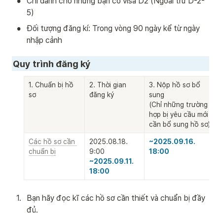
•
Chỉ dành cho những bạn có visa D2 (Ngoài trừ D-2-
5)
•
Đối tượng đăng kí: Trong vòng 90 ngày kể từ ngày 
nhập cảnh
Quy trình đăng ký
1. Chuẩn bị hồ 
2. Thời gian 
3. Nộp hồ sơ bổ 
sơ
đăng ký
sung

(Chỉ những trường 
hợp bị yêu cầu mới 
cần bổ sung hồ sơ)
Các hồ sơ cần 
2025.08.18. 
~2025.09.16. 
chuẩn bị
18:00
~2025.09.11. 
18:00
1
.
Bạn hãy đọc kĩ các hồ sơ cần thiết và chuẩn bị đầy 
đủ. 