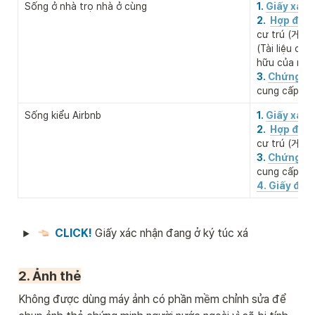
Sống ở nhà trọ nhà ở cùng
1. 
Giấy xác 
2.  
Hợp đồng
cư trú (거
(Tài liệu ch
hữu của nơi 
3. 
Chứng mi
cung cấp n
Sống kiểu Airbnb
1. 
Giấy xác 
2.  
Hợp đồng
cư trú (거
3. 
Chứng mi
cung cấp n
4. Giấy đặt
CLICK! 
Giấy xác nhận đang ở ký túc xá
2. Ảnh thẻ
Không được dùng máy ảnh có phần mềm chỉnh sửa để 