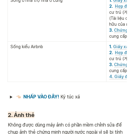
Sống ở nhà trọ nhà ở cùng
1. 
Giấy xác 
2.  
Hợp đồng
cư trú (거
(Tài liệu ch
hữu của nơi 
3. 
Chứng mi
cung cấp n
Sống kiểu Airbnb
1. 
Giấy xác 
2.  
Hợp đồng
cư trú (거
3. 
Chứng mi
cung cấp n
4. Giấy đặt
NHẤP VÀO ĐÂY! 
Ký túc xá
2. Ảnh thẻ
Không được dùng máy ảnh có phần mềm chỉnh sửa để 
chụp ảnh thẻ chứng minh người nước ngoài vì sẽ bị tính 