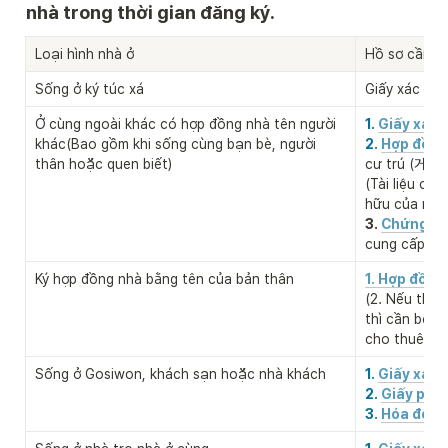
nhà trong thời gian đăng ký.
Loại hình nhà ở
Hồ sơ cần th
Sống ở ký túc xá
Giấy xác nhậ
Ở cùng ngoài khác có hợp đồng nhà tên người 
1. 
Giấy xác 
khác(Bao gồm khi sống cùng bạn bè, người 
2. 
Hợp đồng
thân hoặc quen biết)
cư trú (거
(Tài liệu ch
hữu của nơi 
3.
Chứng mi
cung cấp n
Ký hợp đồng nhà bằng tên của bản thân

1. Hợp đồng
(2. Nếu thuộ
thì cần bổ s
cho thuê nh
Sống ở Gosiwon, khách sạn hoặc nhà khách
1. 
Giấy xác 
2. 
Giấy phé
3. 
Hóa đơn t