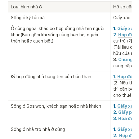
Loại hình nhà ở
Hồ sơ cần th
Sống ở ký túc xá
Giấy xác nhậ
Ở cùng ngoài khác có hợp đồng nhà tên người 
1. 
Giấy xác 
khác(Bao gồm khi sống cùng bạn bè, người 
2. 
Hợp đồng
thân hoặc quen biết)
cư trú (거
(Tài liệu ch
hữu của nơi 
3.
Chứng mi
cung cấp n
Ký hợp đồng nhà bằng tên của bản thân

1. Hợp đồng
(2. Nếu thuộ
thì cần bổ s
cho thuê nh
Sống ở Gosiwon, khách sạn hoặc nhà khách
1. 
Giấy xác 
2. 
Giấy phé
3. 
Hóa đơn t
Sống ở nhà trọ nhà ở cùng
1. 
Giấy xác 
2.  
Hợp đồng