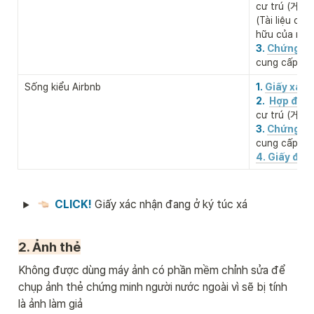
cư trú (거
(Tài liệu ch
hữu của nơi 
3. 
Chứng mi
cung cấp n
Sống kiểu Airbnb
1. 
Giấy xác 
2.  
Hợp đồng
cư trú (거
3. 
Chứng mi
cung cấp n
4. Giấy đặt
CLICK! 
Giấy xác nhận đang ở ký túc xá
2. Ảnh thẻ
Không được dùng máy ảnh có phần mềm chỉnh sửa để 
chụp ảnh thẻ chứng minh người nước ngoài vì sẽ bị tính 
là ảnh làm giả