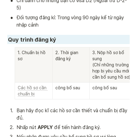
•
Chỉ dành cho những bạn có visa D2 (Ngoài trừ D-2-
5)
•
Đối tượng đăng kí: Trong vòng 90 ngày kể từ ngày 
nhập cảnh
Quy trình đăng ký
1. Chuẩn bị hồ 
2. Thời gian 
3. Nộp hồ sơ bổ 
sơ
đăng ký
sung

(Chỉ những trường 
hợp bị yêu cầu mới 
cần bổ sung hồ sơ)
Các hồ sơ cần 
công bố sau
công bố sau
chuẩn bị
1
.
Bạn hãy đọc kĩ các hồ sơ cần thiết và chuẩn bị đầy 
đủ. 
2
.
Nhấp nút 
APPLY 
để tiến hành đăng ký. 
3
.
Nếu nhận được yêu cầu bổ sung hồ sơ vui lòng 