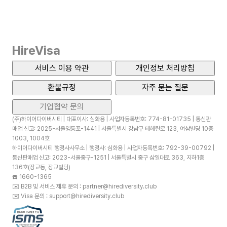
HireVisa
서비스 이용 약관
개인정보 처리방침
환불규정
자주 묻는 질문
기업협약 문의
(주)하이어다이버시티 | 대표이사: 심화용 | 사업자등록번호: 774-81-01735 | 통신판
매업 신고: 2025-서울영등포-1441 | 서울특별시 강남구 테헤란로 123, 여삼빌딩 10층
1003, 1004호
하이어다이버시티 행정사사무소 | 행정사: 심화용 | 사업자등록번호: 792-39-00792 |
통신판매업 신고: 2023-서울중구-1251 | 서울특별시 중구 삼일대로 363, 지하1층
136호(장교동, 장교빌딩)
☎️
1660-1365
✉️
B2B 및 서비스 제휴 문의 : partner@hirediversity.club
✉️
Visa 문의 : support@hirediversity.club